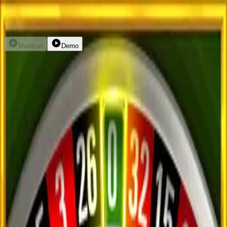
Daftar
Masuk
Mainkan
Demo
Roulette
pragmatic
kembali
MAXISTOTO Strategi Jitu
Menang Besar dengan Modal
Kecil Anti Kalah
MAXISTOTO
dikenal sebagai situs judi online yang
memberikan peluang besar bagi pemain untuk menang,
bahkan dengan modal kecil. Salah satu alasan utamanya