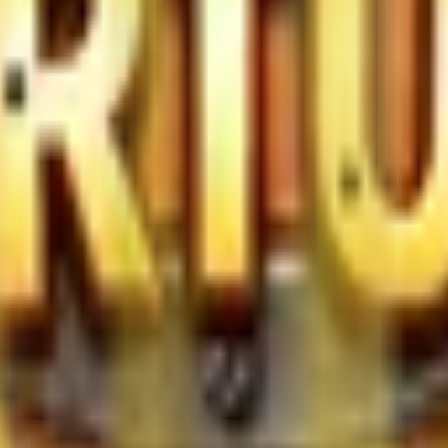
sten
. Jangan terburu-buru dalam melakukan taruhan besar, te
 dan konsisten, peluang untuk memenangkan hadiah besar sem
kan bahwa peluang Anda untuk
menang lebih tingg
i, bahkan ji
ne dengan cara yang bijak dan menguntungkan. Dengan sediki