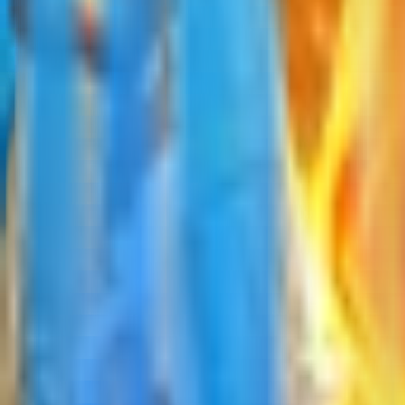
Duck Hunters
No Limit City
Koi Gate
Habanero
Super Sic Bo
Evolution Gaming
Spire+
Pragmatic Play
Tombstone Rip
No Limit City
Game Slot Terbaik
Lihat Semua
Clash of Clans Super Scatter SUPER RICH
SUPER RICH
Mahjong Ways
PG Soft
Clash of Clans SUPER RICH
SUPER RICH
Mahjong Ways 2
PG Soft
Gates of Olympus 1000
Pragmatic Play
Wild Bounty Showdown
PG Soft
Gates of Olympus Super Scatter
Pragmatic Play
Wild Bandito
PG Soft
Lucky Neko
PG Soft
Mahjong Wins 3 - Black Scatter
Pragmatic Play
Starlight Princess 1000
Pragmatic Play
Mahjong Wins 2
Pragmatic Play
Dealer Live Casino Terbaik
Lihat Semua
Mega Wheel
Pragmatic Play
Lightning Roulette
Evolution Gaming