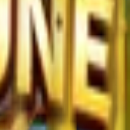
tapi cobalah untuk bertaruh secara stabil dengan modal
akin besar, karena Anda akan terus mendapatkan
ka Anda hanya memiliki modal kecil. MAXISTOTO memudahkan
t pengetahuan dan perencanaan, siapa pun dapat sukses