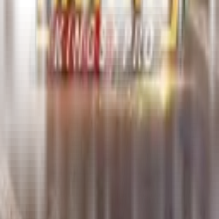
MAXISTOTO memberikan
berbagai tips
tentang bagaimana
cara mengatur taruhan dengan modal kecil namun tetap
bisa mendapatkan kemenangan besar. Mengelola modal
dengan baik memungkinkan pemain untuk bertahan lebih
lama dan memaksimalkan setiap peluang yang ada,
sehingga meskipun dengan modal kecil, pemain bisa
meraih keuntungan maksimal.
Salah satu strategi jitu lainnya adalah
bermain secara
konsisten
. Jangan terburu-buru dalam melakukan taruhan
besar, tetapi cobalah untuk bertaruh secara stabil dengan
modal yang kecil terlebih dahulu. Dengan pendekatan yang
sabar dan konsisten, peluang untuk memenangkan hadiah
besar semakin besar, karena Anda akan terus
mendapatkan pengalaman dan memahami pola permainan.
Dengan mengikuti strategi yang tepat, Anda bisa
memastikan bahwa peluang Anda untuk
menang lebih