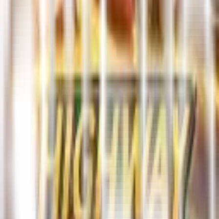
adalah karena MAXISTOTO menyediakan berbagai strategi
jitu yang dapat membantu pemain mengoptimalkan
kemenangan mereka. Dengan mengikuti beberapa trik dan
strategi yang disarankan oleh situs, Anda dapat
memaksimalkan peluang menang tanpa harus
mempertaruhkan banyak uang.
Strategi pertama yang bisa digunakan untuk menang besar
di MAXISTOTO adalah dengan memilih permainan yang
memiliki
peluang menang tinggi
. Situs ini menawarkan
berbagai jenis permainan, dan beberapa di antaranya
memiliki tingkat kemenangan yang lebih tinggi
dibandingkan lainnya. Dengan memilih permainan yang
tepat dan mengikuti strategi yang dianjurkan, Anda bisa
mengurangi risiko kalah dan meningkatkan peluang
menang.
Selain itu, penting untuk mengelola modal dengan bijak.