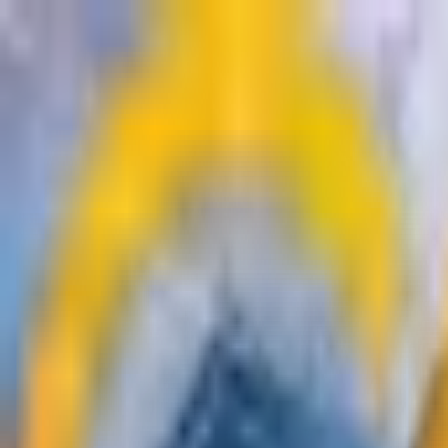
Daftar
Masuk
casino
Cari Permainan
spire+
fury of anubis
limbo+
lightning roulette
crazy time
crash game
for you
slot
live casino
4
arcade
fishing
2603
635
104
21
Provider :
CQ9
Filter :
TERKENAL
Football Fever
CQ9