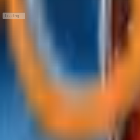
All Wilds
CQ9
God of War
CQ9
Loading...
24
/
92
Game
Page
1
of
4
MAXISTOTO Strategi Jitu Mena
MAXISTOTO
dikenal sebagai situs judi online yang member
MAXISTOTO menyediakan berbagai strategi jitu yang dapat
oleh situs, Anda dapat memaksimalkan peluang menang ta
Strategi pertama yang bisa digunakan untuk menang besar