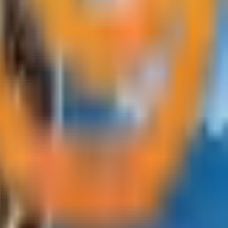
nti Kalah
modal kecil. Salah satu alasan utamanya adalah karena
n mengikuti beberapa trik dan strategi yang disarankan
ki
peluang menang tinggi
. Situs ini menawarkan berbagai