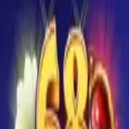
Zodiac Spin
Liteplay
Sweet Paradise
Liteplay
Pantheon of Zeus
Liteplay
Summer Beach
Liteplay
Ocean Blue
Liteplay
Pirates of Tortuga
Liteplay
Mid Autumn GO!
Liteplay
Lucky Se7en
Liteplay
Jewel Harvest
Liteplay
Dragon's Treasure
Liteplay
Dogo House
Liteplay
4 Gods
Liteplay
WANTED Dead or Alive
Liteplay
Royal Heist
Liteplay
Wheeling Runes
Liteplay
Tales Of Egypt
Liteplay
Sparkling Stars
Liteplay
Space Fleet
Liteplay
Hot Race Midnight
Liteplay
El Dorado
Liteplay
Delish Fest
Liteplay