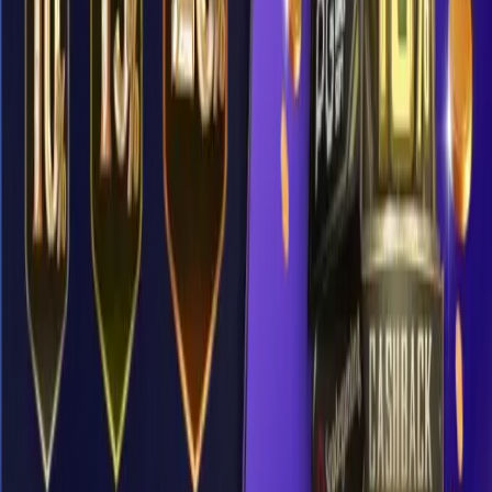
adalah karena MAXISTOTO menyediakan berbagai strategi
jitu yang dapat membantu pemain mengoptimalkan
kemenangan mereka. Dengan mengikuti beberapa trik dan
strategi yang disarankan oleh situs, Anda dapat
memaksimalkan peluang menang tanpa harus
mempertaruhkan banyak uang.
Strategi pertama yang bisa digunakan untuk menang besar
di MAXISTOTO adalah dengan memilih permainan yang
memiliki
peluang menang tinggi
. Situs ini menawarkan
berbagai jenis permainan, dan beberapa di antaranya
memiliki tingkat kemenangan yang lebih tinggi
dibandingkan lainnya. Dengan memilih permainan yang
tepat dan mengikuti strategi yang dianjurkan, Anda bisa
mengurangi risiko kalah dan meningkatkan peluang
menang.
Selain itu, penting untuk mengelola modal dengan bijak.