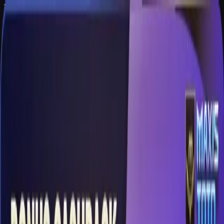
Daftar
Masuk
kembali
Detail Promosi
Info Cashback
untuk
MEMBER
setia
LXGROUP!
Cashback Pragmatic Play
Kekalahan
Rp200.000 – Rp999.999 →
Cashback 10%
Kekalahan
Rp1.000.000 – Rp4.999.999
→ Cashback
15%
Kekalahan
Rp5.000.000 ke atas
→ Cashback 20%