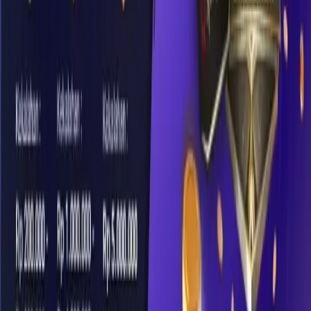
MAXISTOTO memberikan
berbagai tips
tentang bagaimana
cara mengatur taruhan dengan modal kecil namun tetap
bisa mendapatkan kemenangan besar. Mengelola modal
dengan baik memungkinkan pemain untuk bertahan lebih
lama dan memaksimalkan setiap peluang yang ada,
sehingga meskipun dengan modal kecil, pemain bisa
meraih keuntungan maksimal.
Salah satu strategi jitu lainnya adalah
bermain secara
konsisten
. Jangan terburu-buru dalam melakukan taruhan
besar, tetapi cobalah untuk bertaruh secara stabil dengan
modal yang kecil terlebih dahulu. Dengan pendekatan yang
sabar dan konsisten, peluang untuk memenangkan hadiah
besar semakin besar, karena Anda akan terus
mendapatkan pengalaman dan memahami pola permainan.
Dengan mengikuti strategi yang tepat, Anda bisa
memastikan bahwa peluang Anda untuk
menang lebih
tingg
i, bahkan jika Anda hanya memiliki modal kecil.