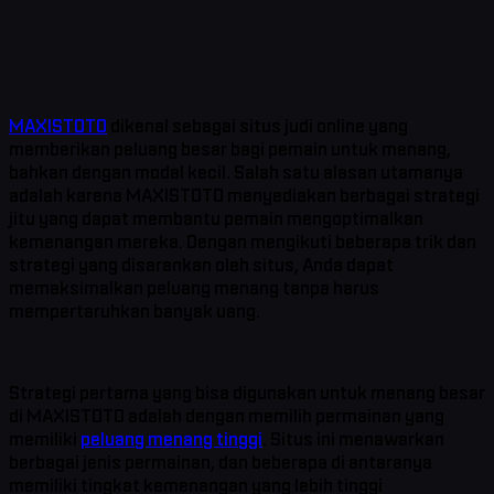
MAXISTOTO
dikenal sebagai situs judi online yang
memberikan peluang besar bagi pemain untuk menang,
bahkan dengan modal kecil. Salah satu alasan utamanya
adalah karena MAXISTOTO menyediakan berbagai strategi
jitu yang dapat membantu pemain mengoptimalkan
kemenangan mereka. Dengan mengikuti beberapa trik dan
strategi yang disarankan oleh situs, Anda dapat
memaksimalkan peluang menang tanpa harus
mempertaruhkan banyak uang.
Strategi pertama yang bisa digunakan untuk menang besar
di MAXISTOTO adalah dengan memilih permainan yang
memiliki
peluang menang tinggi
. Situs ini menawarkan
berbagai jenis permainan, dan beberapa di antaranya
memiliki tingkat kemenangan yang lebih tinggi