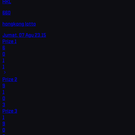
HKL
660
hongkong lotto
Jumat, 07 Agu
23.15
Prize
1
6
0
1
1
Prize
2
9
1
0
3
Prize
3
1
9
0