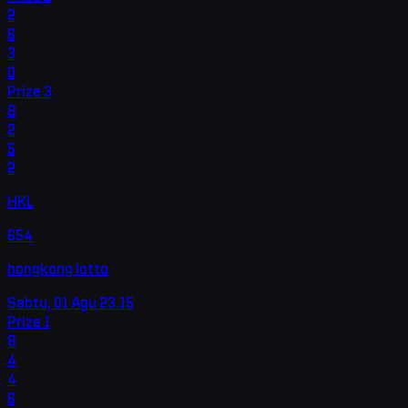
2
6
3
0
Prize
3
8
2
5
2
HKL
654
hongkong lotto
Sabtu, 01 Agu
23.15
Prize
1
8
4
4
6