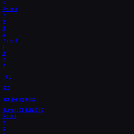
Prize
2
7
2
3
5
Prize
3
1
2
7
7
HKL
653
hongkong lotto
Jumat, 31 Jul
23.15
Prize
1
2
5