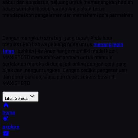
sabar dan konsisten, peluang untuk memenangkan hadiah
besar semakin besar, karena Anda akan terus
mendapatkan pengalaman dan memahami pola permainan.
Dengan mengikuti strategi yang tepat, Anda bisa
memastikan bahwa peluang Anda untuk
menang lebih
tingg
i, bahkan jika Anda hanya memiliki modal kecil.
MAXISTOTO memudahkan pemain untuk memulai
perjalanan mereka di dunia judi online dengan cara yang
bijak dan menguntungkan. Dengan sedikit pengetahuan
dan perencanaan, siapa pun dapat sukses besar di
MAXISTOTO.
Lihat Semua
home
explore