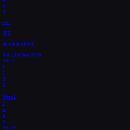
3
0
HKL
658
hongkong lotto
Rabu, 05 Agu
23.15
Prize
1
1
7
3
9
Prize
2
7
4
4
6
Prize
3